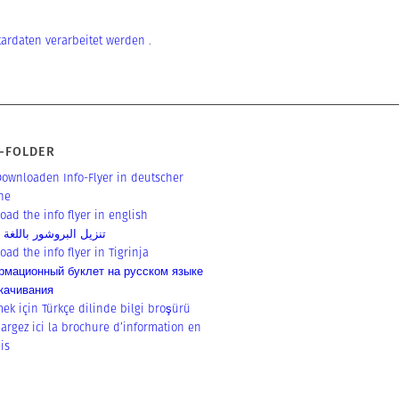
tardaten verarbeitet werden
.
-FOLDER
wn­loa­den Info-Flyer in deut­scher
he
oad the info fly­er in english
تنزيل البروشور باللغة ا
oad the info fly­er in Tigrinja
мационный буклет на русском языке
качивания
m­ek için Tür­k­çe dilin­de bil­gi broşürü
ar­gez ici la brochu­re d’in­for­ma­ti­on en
is