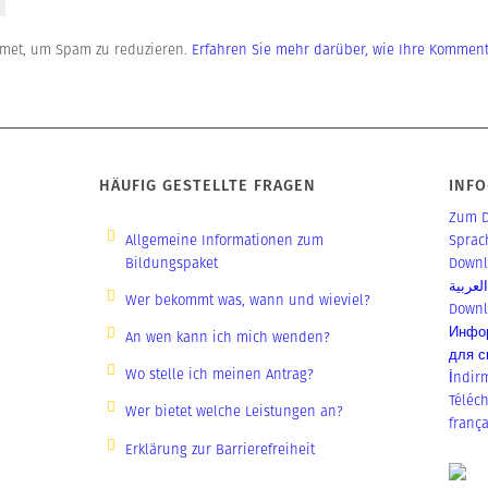
smet, um Spam zu reduzieren.
Erfahren Sie mehr darüber, wie Ihre Kommen
HÄUFIG GESTELLTE FRAGEN
INFO
Zum Do
Allgemeine Informationen zum
Sprac
Bildungspaket
Down­l
لعربية
Wer bekommt was, wann und wieviel?
Down­l
Инфор
An wen kann ich mich wenden?
для с
Wo stelle ich meinen Antrag?
İnd­ir
Télé­ch
Wer bietet welche Leistungen an?
frança
Erklärung zur Barrierefreiheit