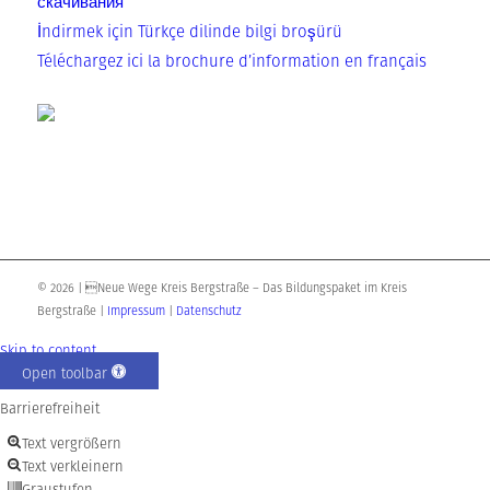
скачивания
İnd­irm­ek için Tür­k­çe dilin­de bil­gi broşürü
Télé­char­gez ici la brochu­re d’in­for­ma­ti­on en français
© 2026 | Neue Wege Kreis Bergstraße – Das Bildungspaket im Kreis
Bergstraße |
Impressum
|
Datenschutz
Skip to content
Open toolbar
Barrierefreiheit
Text vergrößern
Text verkleinern
Graustufen