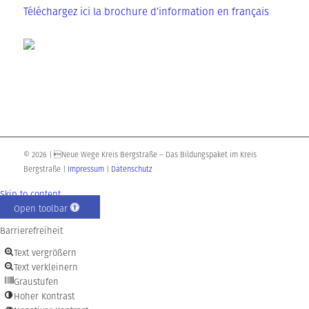
Télé­char­gez ici la brochu­re d’in­for­ma­ti­on en français
© 2026 | Neue Wege Kreis Bergstraße – Das Bildungspaket im Kreis
Bergstraße |
Impressum
|
Datenschutz
Skip to content
Open toolbar
Barrierefreiheit
Text vergrößern
Text verkleinern
Graustufen
Hoher Kontrast