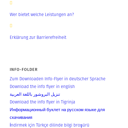
Wer bietet welche Leistungen an?
Erklärung zur Barrierefreiheit
INFO-FOLDER
Zum Down­loa­den Info-Flyer in deut­scher Sprache
Down­load the info fly­er in english
تنزيل البروشور باللغة العربية
Down­load the info fly­er in Tigrinja
Информационный буклет на русском языке для
скачивания
İnd­irm­ek için Tür­k­çe dilin­de bil­gi broşürü